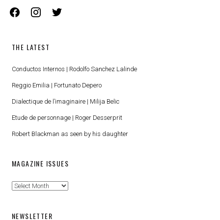
facebook
instagram
twitter
THE LATEST
Conductos Internos | Rodolfo Sanchez Lalinde
Reggio Emilia | Fortunato Depero
Dialectique de l’imaginaire | Milija Belic
Etude de personnage | Roger Desserprit
Robert Blackman as seen by his daughter
MAGAZINE ISSUES
Magazine
Issues
NEWSLETTER