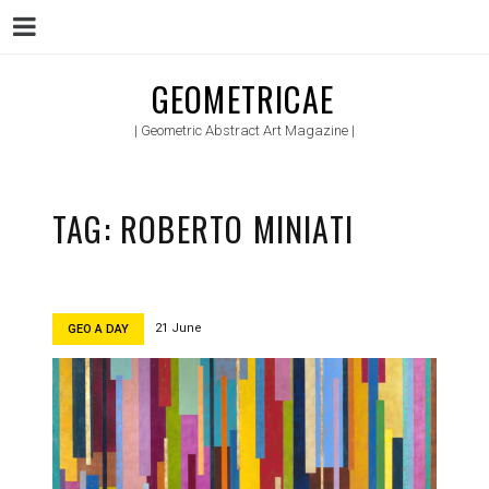
Menu
Skip
GEOMETRICAE
to
| Geometric Abstract Art Magazine |
content
TAG:
ROBERTO MINIATI
21 June
GEO A DAY