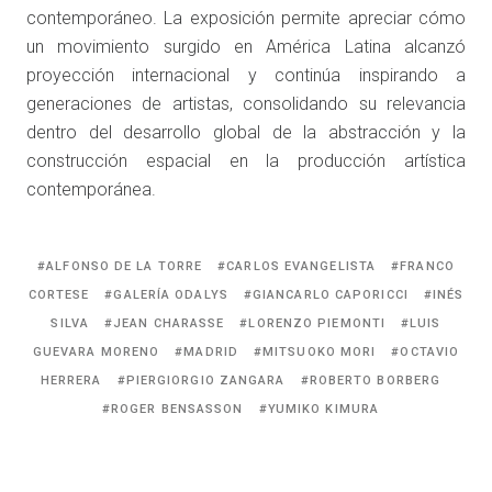
contemporáneo. La exposición permite apreciar cómo
un movimiento surgido en América Latina alcanzó
proyección internacional y continúa inspirando a
generaciones de artistas, consolidando su relevancia
dentro del desarrollo global de la abstracción y la
construcción espacial en la producción artística
contemporánea.
Tagged
ALFONSO DE LA TORRE
CARLOS EVANGELISTA
FRANCO
with:
CORTESE
GALERÍA ODALYS
GIANCARLO CAPORICCI
INÉS
SILVA
JEAN CHARASSE
LORENZO PIEMONTI
LUIS
GUEVARA MORENO
MADRID
MITSUOKO MORI
OCTAVIO
HERRERA
PIERGIORGIO ZANGARA
ROBERTO BORBERG
ROGER BENSASSON
YUMIKO KIMURA