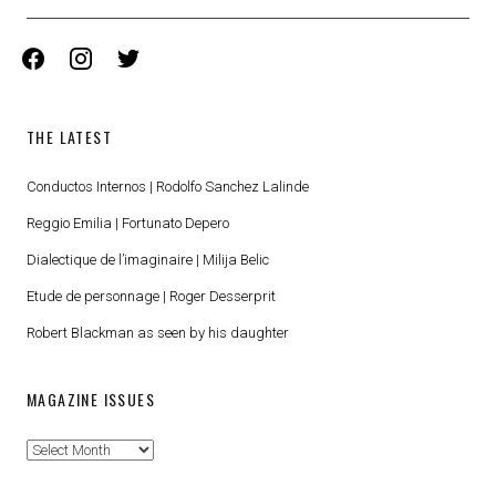
facebook
instagram
twitter
THE LATEST
Conductos Internos | Rodolfo Sanchez Lalinde
Reggio Emilia | Fortunato Depero
Dialectique de l’imaginaire | Milija Belic
Etude de personnage | Roger Desserprit
Robert Blackman as seen by his daughter
MAGAZINE ISSUES
Magazine
Issues