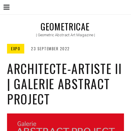
Menu
Skip
GEOMETRICAE
to
| Geometric Abstract Art Magazine |
content
EXPO
23 SEPTEMBER 2022
ARCHITECTE-ARTISTE II
| GALERIE ABSTRACT
PROJECT