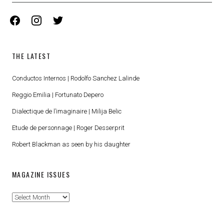
facebook
instagram
twitter
THE LATEST
Conductos Internos | Rodolfo Sanchez Lalinde
Reggio Emilia | Fortunato Depero
Dialectique de l’imaginaire | Milija Belic
Etude de personnage | Roger Desserprit
Robert Blackman as seen by his daughter
MAGAZINE ISSUES
Magazine
Issues