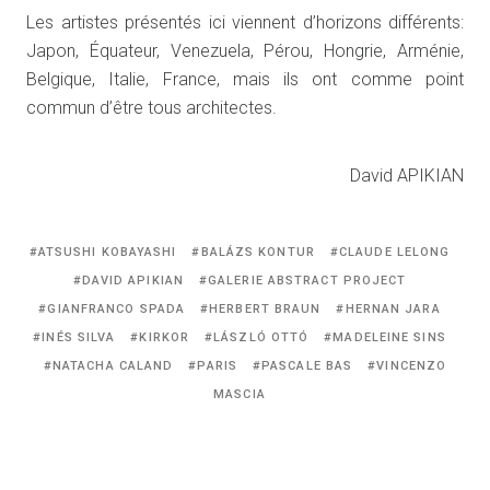
Les artistes présentés ici viennent d’horizons différents:
Japon, Équateur, Venezuela, Pérou, Hongrie, Arménie,
Belgique, Italie, France, mais ils ont comme point
commun d’être tous architectes.
David APIKIAN
Tagged
ATSUSHI KOBAYASHI
BALÁZS KONTUR
CLAUDE LELONG
with:
DAVID APIKIAN
GALERIE ABSTRACT PROJECT
GIANFRANCO SPADA
HERBERT BRAUN
HERNAN JARA
INÉS SILVA
KIRKOR
LÁSZLÓ OTTÓ
MADELEINE SINS
NATACHA CALAND
PARIS
PASCALE BAS
VINCENZO
MASCIA