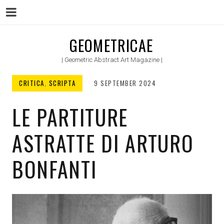
Menu
Skip
GEOMETRICAE
to
| Geometric Abstract Art Magazine |
content
CRITICA
,
SCRIPTA
9 SEPTEMBER 2024
LE PARTITURE
ASTRATTE DI ARTURO
BONFANTI