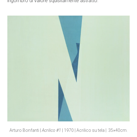
ingombro di valore squisitamente astratto.
Arturo Bonfanti |
Acrilico #1
| 1970 | Acrilico su tela | 35×40cm.