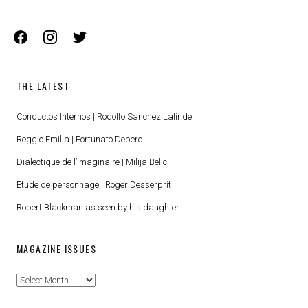
facebook
instagram
twitter
THE LATEST
Conductos Internos | Rodolfo Sanchez Lalinde
Reggio Emilia | Fortunato Depero
Dialectique de l’imaginaire | Milija Belic
Etude de personnage | Roger Desserprit
Robert Blackman as seen by his daughter
MAGAZINE ISSUES
Magazine
Issues