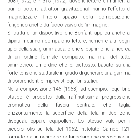
508 (1972) e P 515 (1972), dove le lettere e i numeri, al
pari di potenti attrattori gravitazionali, hanno l’effetto di
magnetizzare l’intero spazio della composizione,
fungendo anche da fuoco visivo dell’immagine.
Si tratta di un dispositivo che Bonfanti applica anche ai
dipinti in cui non compaiono lettere, numeri e altri segni
tipici della sua grammatica, e che si esprime nella ricerca
di un ordine formale compiuto, ma mai del tutto
simmetrico. Un ordine che è, piuttosto, basato su una
forte tensione stutturale in grado di generare una gamma
di sorprendenti e imprevisti equilibri statici.
Nella composizione 146 (1963), ad esempio, l’equilibrio
statico è prodotto dalla raffinatissima progressione
cromatica della fascia centrale, che taglia
orizzontalmente la superficie della tela in due zone
diseguali, eppure equipollenti. Lo stesso vale per il
piccolo olio su tela del 1962, intitolato Campo 121,
formato da un perimetro rettangolare che circoscrive un