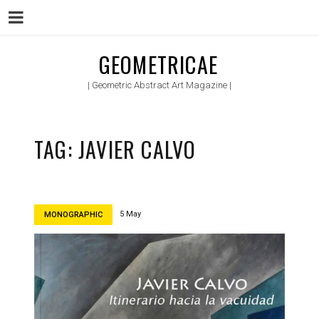
Menu
Skip
GEOMETRICAE
to
| Geometric Abstract Art Magazine |
content
TAG:
JAVIER CALVO
5 May
MONOGRAPHIC